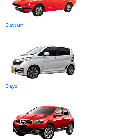
Datsun
Dayz