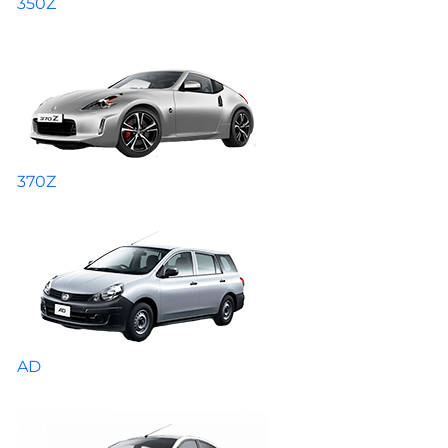
350Z
370Z
AD