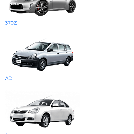
370Z
AD