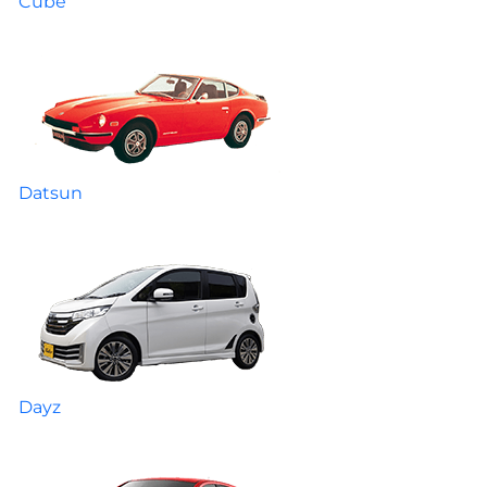
Cube
Datsun
Dayz