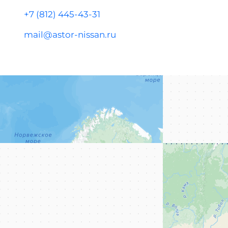
+7 (812) 445-43-31
mail@astor-nissan.ru