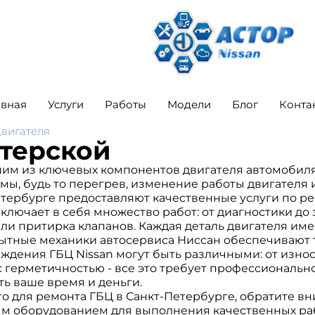
авная
Услуги
Работы
Модели
Блог
Конта
вигателя
стерской
ним из ключевых компонентов двигателя автомобиля 
мы, будь то перегрев, изменение работы двигателя
тербурге предоставляют качественные услуги по ре
ключает в себя множество работ: от диагностики до
или притирка клапанов. Каждая деталь двигателя им
ытные механики автосервиса Ниссан обеспечивают т
ения ГБЦ Nissan могут быть различными: от износа
герметичностью - все это требует профессионально
ь ваше время и деньги.
 для ремонта ГБЦ в Санкт-Петербурге, обратите вни
 оборудованием для выполнения качественных раб