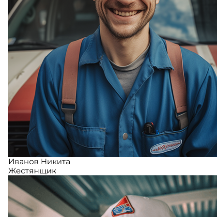
Иванов Никита
Жестянщик