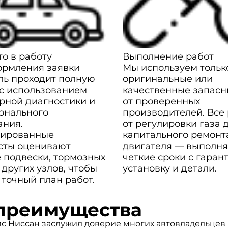
о в работу
Выполнение работ
ормления заявки
Мы используем тольк
ль проходит полную
оригинальные или
 с использованием
качественные запасн
рной диагностики и
от проверенных
онального
производителей. Все
ания.
от регулировки газа 
ированные
капитального ремонт
сты оценивают
двигателя — выполня
 подвески, тормозных
четкие сроки с гаран
 других узлов, чтобы
установку и детали.
 точный план работ.
преимущества
с Ниссан заслужил доверие многих автовладельцев 