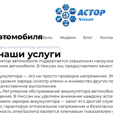
втомобиля
авная
Услуги
Работы
Модели
Блог
Конта
рка аккумулятора автомобиля
 наши услуги
ятор автомобиля подвергается серьезным нагрузка
ния автомобиля. В Ниссан мы предоставляем качест
.
умулятора — это не просто проверка напряжения. Э
 уровня заряда, осмотр клемм и множество других п
 качественное выполнение.
.
Регулярное обслуживание аккумулятора автомобиля
ждения. В Ниссан мы уделяем внимание каждому аспе
им зарядки аккумулятора — залог его долгой служ
, гарантируя оптимальное напряжение и безопаснос
ность электролита является ключевым показателем 