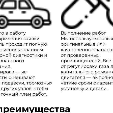
о в работу
Выполнение работ
ормления заявки
Мы используем тольк
ль проходит полную
оригинальные или
 с использованием
качественные запасн
рной диагностики и
от проверенных
онального
производителей. Все
ания.
от регулировки газа 
ированные
капитального ремонт
сты оценивают
двигателя — выполня
 подвески, тормозных
четкие сроки с гаран
 других узлов, чтобы
установку и детали.
 точный план работ.
преимущества