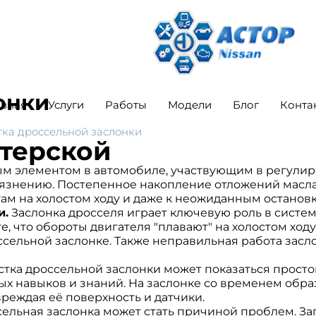
онки
авная
Услуги
Работы
Модели
Блог
Конта
тка дроссельной заслонки
стерской
м элементом в автомобиле, участвующим в регулиров
язнению. Постепенное накопление отложений масла, 
м на холостом ходу и даже к неожиданным остановк
и.
Заслонка дросселя играет ключевую роль в системе
, что обороты двигателя "плавают" на холостом ходу
оссельной заслонке. Также неправильная работа зас
стка дроссельной заслонки может показаться просто
х навыков и знаний. На заслонке со временем образ
реждая её поверхность и датчики.
сельная заслонка может стать причиной проблем. За