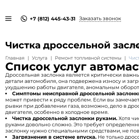
Заказать звонок
+7 (812) 445-43-31
Чистка дроссельной засл
Гл
Главная
Услуга
Ремонт топливной системы
Чис
Список услуг автома
Дроссельная заслонка является критически важны
детали автомобиля, она подвержена износу и загр
ухудшению работы двигателя, аномальным оборота
Симптомы неисправной дроссельной заслонк
может привести к ряду проблем. Если вы замечаете
рывки при добавлении газа, возможно, дело в др
двигателя, особенно в холодное время.
Чистка дроссельной заслонки руками.
Хотя чи
руками довольно сложно. Это требует определенны
заслонку нужно специальными средствами, не пов
Загрязнения в системе впуска.
Не только дрос